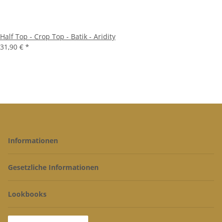
Half Top - Crop Top - Batik - Aridity
31,90 €
*
Informationen
Gesetzliche Informationen
Lookbooks